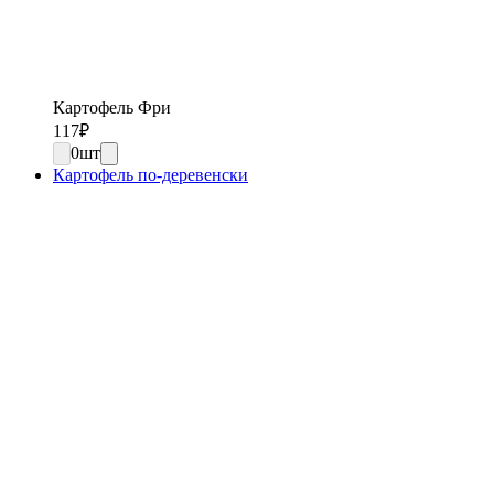
Картофель Фри
117
₽
0
шт
Картофель по-деревенски