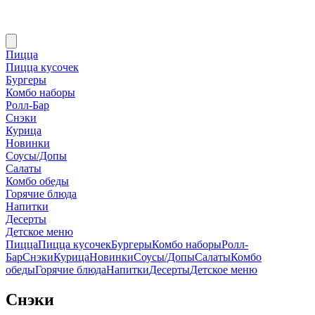
Пицца
Пицца кусочек
Бургеры
Комбо наборы
Ролл-Бар
Снэки
Курица
Новинки
Соусы/Допы
Салаты
Комбо обеды
Горячие блюда
Напитки
Десерты
Детское меню
Пицца
Пицца кусочек
Бургеры
Комбо наборы
Ролл-
Бар
Снэки
Курица
Новинки
Соусы/Допы
Салаты
Комбо
обеды
Горячие блюда
Напитки
Десерты
Детское меню
Снэки