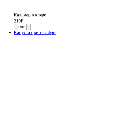
Кальмар в кляре
210
₽
0
шт
Капуста цветная фри