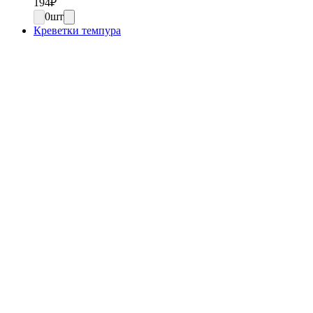
194
₽
0
шт
Креветки темпура