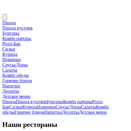
Пицца
Пицца кусочек
Бургеры
Комбо наборы
Ролл-Бар
Снэки
Курица
Новинки
Соусы/Допы
Салаты
Комбо обеды
Горячие блюда
Напитки
Десерты
Детское меню
Пицца
Пицца кусочек
Бургеры
Комбо наборы
Ролл-
Бар
Снэки
Курица
Новинки
Соусы/Допы
Салаты
Комбо
обеды
Горячие блюда
Напитки
Десерты
Детское меню
Наши рестораны